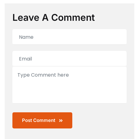
Leave A Comment
Post Comment