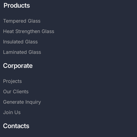
Products
Tempered Glass
Heat Strengthen Glass
Insulated Glass
Laminated Glass
Corporate
Projects
Our Clients
Generate Inquiry
Join Us
Contacts