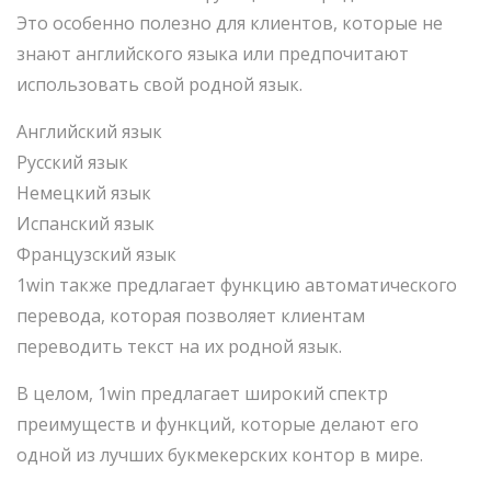
Это особенно полезно для клиентов, которые не
знают английского языка или предпочитают
использовать свой родной язык.
Английский язык
Русский язык
Немецкий язык
Испанский язык
Французский язык
1win также предлагает функцию автоматического
перевода, которая позволяет клиентам
переводить текст на их родной язык.
В целом, 1win предлагает широкий спектр
преимуществ и функций, которые делают его
одной из лучших букмекерских контор в мире.