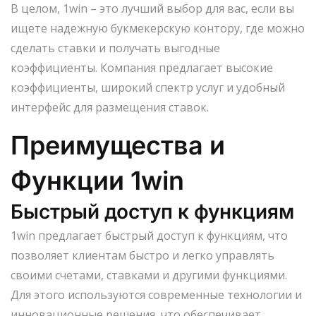
В целом, 1win – это лучший выбор для вас, если вы
ищете надежную букмекерскую контору, где можно
сделать ставки и получать выгодные
коэффициенты. Компания предлагает высокие
коэффициенты, широкий спектр услуг и удобный
интерфейс для размещения ставок.
Преимущества и
Функции 1win
Быстрый доступ к функциям
1win предлагает быстрый доступ к функциям, что
позволяет клиентам быстро и легко управлять
своими счетами, ставками и другими функциями.
Для этого используются современные технологии и
инновационные решения, что обеспечивает