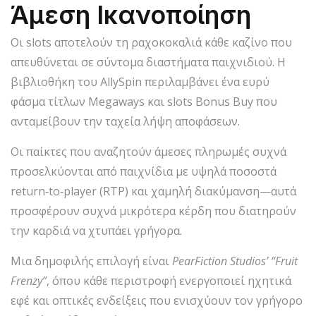
Άμεση Ικανοποίηση
Οι slots αποτελούν τη ραχοκοκαλιά κάθε καζίνο που
απευθύνεται σε σύντομα διαστήματα παιχνιδιού. Η
βιβλιοθήκη του AllySpin περιλαμβάνει ένα ευρύ
φάσμα τίτλων Megaways και slots Bonus Buy που
ανταμείβουν την ταχεία λήψη αποφάσεων.
Οι παίκτες που αναζητούν άμεσες πληρωμές συχνά
προσελκύονται από παιχνίδια με υψηλά ποσοστά
return‑to‑player (RTP) και χαμηλή διακύμανση—αυτά
προσφέρουν συχνά μικρότερα κέρδη που διατηρούν
την καρδιά να χτυπάει γρήγορα.
Μια δημοφιλής επιλογή είναι
PearFiction Studios’ “Fruit
Frenzy”
, όπου κάθε περιστροφή ενεργοποιεί ηχητικά
εφέ και οπτικές ενδείξεις που ενισχύουν τον γρήγορο