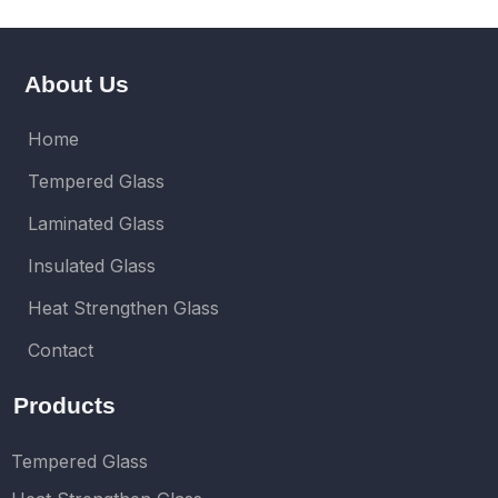
About Us
Home
Tempered Glass
Laminated Glass
Insulated Glass
Heat Strengthen Glass
Contact
Products
Tempered Glass