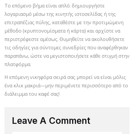
Το επόμενο βήμα είναι απλό: δημιουργήστε
λογαριασμό μέσω της κινητής ιστοσελίδας ή της
επιτραπέζιας πύλης, καταθέστε με την προτιμώμενη
μέθοδο (κρυπτονομίσματα ή κάρτα) και αρχίστε να
περιστρέφεστε αμέσως. Θυμηθείτε να ακολουθήσετε
τις οδηγίες για σύντομες συνεδρίες που αναφέρθηκαν
παραπάνω, ώστε να μεγιστοποιήσετε κάθε στιγμή στην
πλατφόρμα.
Η επόμενη νικηφόρα σειρά σας μπορεί να είναι μόλις
ένα κλικ μακριά—μην περιμένετε περισσότερο από το
διάλειμμα του καφέ σας!
Leave A Comment