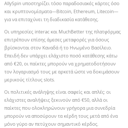
AllySpin υποστηρίζει τόσο παραδοσιακές κάρτες όσο
και κρυπτονομίσματα—Bitcoin, Ethereum, Litecoin—
για να επιταχύνει τη διαδικασία κατάθεσης.
Οι υπηρεσίες interac και MuchBetter της πλατφόρμας
επιτρέπουν επίσης άμεσες μεταφορές για όσους
βρίσκονται στον Καναδά ή το Ηνωμένο Βασίλειο.
Επειδή δεν υπάρχει ελάχιστο ποσό κατάθεσης κάτω
από €20, οι παίκτες μπορούν να χρηματοδοτήσουν
τον λογαριασμό τους με αρκετά ώστε να δοκιμάσουν
μερικούς τίτλους slots.
Οι πολιτικές ανάληψης είναι σαφείς και απλές: οι
ελάχιστες αναλήψεις ξεκινούν από €50, αλλά οι
παίκτες που ολοκληρώνουν γρήγορα μια συνεδρία
μπορούν να αποσύρουν τα κέρδη τους μετά από ένα
μόνο γύρο αν πετύχουν σημαντικό κέρδος.