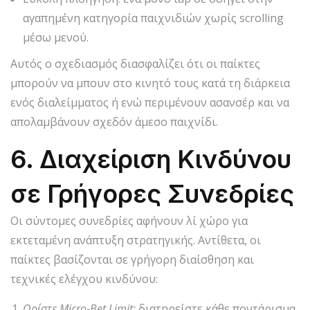
αγαπημένη κατηγορία παιχνιδιών χωρίς scrolling
μέσω μενού.
Αυτός ο σχεδιασμός διασφαλίζει ότι οι παίκτες
μπορούν να μπουν στο κινητό τους κατά τη διάρκεια
ενός διαλείμματος ή ενώ περιμένουν ασανσέρ και να
απολαμβάνουν σχεδόν άμεσο παιχνίδι.
6. Διαχείριση Κινδύνου
σε Γρήγορες Συνεδρίες
Οι σύντομες συνεδρίες αφήνουν λί χώρο για
εκτεταμένη ανάπτυξη στρατηγικής. Αντίθετα, οι
παίκτες βασίζονται σε γρήγορη διαίσθηση και
τεχνικές ελέγχου κινδύνου:
Ορίστε Micro‑Bet Limit:
διατηρείστε κάθε ποντάρισμα