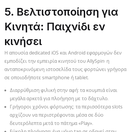
5. Βελτιστοποίηση για
Κινητά: Παιχνίδι εν
κινήσει
Η απουσία dedicated iOS και Android εφαρμογών δεν
εμποδίζει την εμπειρία κινητού του AllySpin· η
ανταποκρινόμενη ιστοσελίδα τους φορτώνει γρήγορα
σε οποιοδήποτε smartphone ή tablet.
Διαρρύθμιση φιλική στην αφή: τα κουμπιά είναι
μεγάλα αρκετά για πλοήγηση με το δάχτυλο.
Γρήγοροι χρόνοι φόρτωσης: τα περισσότερα slots
αρχίζουν να περιστρέφονται μέσα σε δύο
δευτερόλεπτα μετά το πάτημα «Play».
Εύκολη πλοήγηση: ένα μόνο tap σε οδηγεί στην