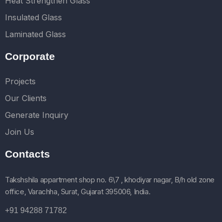
Heat Strengthen Glass
Insulated Glass
Laminated Glass
Corporate
Projects
Our Clients
Generate Inquiry
Join Us
Contacts
Takshshila appartment shop no. 6\7 , khodiyar nagar, B/h old zone
office, Varachha, Surat, Gujarat 395006, India.
+91 94288 71782