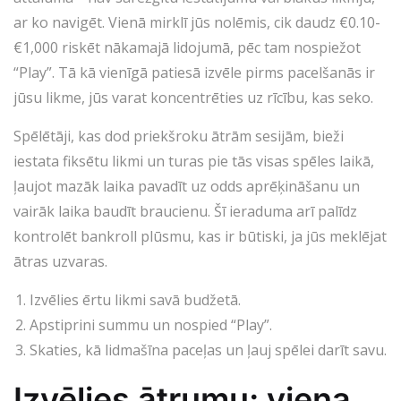
ar ko navigēt. Vienā mirklī jūs nolēmis, cik daudz €0.10-
€1,000 riskēt nākamajā lidojumā, pēc tam nospiežot
“Play”. Tā kā vienīgā patiesā izvēle pirms pacelšanās ir
jūsu likme, jūs varat koncentrēties uz rīcību, kas seko.
Spēlētāji, kas dod priekšroku ātrām sesijām, bieži
iestata fiksētu likmi un turas pie tās visas spēles laikā,
ļaujot mazāk laika pavadīt uz odds aprēķināšanu un
vairāk laika baudīt braucienu. Šī ieraduma arī palīdz
kontrolēt bankroll plūsmu, kas ir būtiski, ja jūs meklējat
ātras uzvaras.
Izvēlies ērtu likmi savā budžetā.
Apstiprini summu un nospied “Play”.
Skaties, kā lidmašīna paceļas un ļauj spēlei darīt savu.
Izvēlies ātrumu: viena