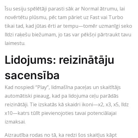
Īsu sesiju spēlētāji parasti sāk ar Normal ātrumu, lai
novērtētu plūsmu, pēc tam pāriet uz Fast vai Turbo
tikai tad, kad jūtas ērti ar tempu—tomēr uzmanīgi seko
līdzi raķešu biežumam, jo tas var pēkšņi pārtraukt tavu
laimestu.
Lidojums: reizinātāju
sacensība
Kad nospiedi “Play”, lidmašīna paceļas un skaitītājs
automātiski pieaug, kad pa lidojuma ceļu parādās
reizinātāji. Tie izskatās kā skaidri ikoni—x2, x3, x5, līdz
x10—katrs tūlīt pievienojoties tavai potenciālajai
izmaksai.
Aizrautība rodas no tā, ka redzi šos skaitļus kāpt