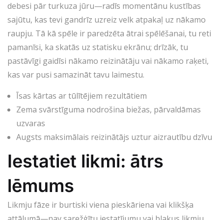
debesi pār turkuza jūru—radīs momentānu kustības
sajūtu, kas tevi gandrīz uzreiz velk atpakaļ uz nākamo
raupju. Tā kā spēle ir paredzēta ātrai spēlēšanai, tu reti
pamanīsi, ka skatās uz statisku ekrānu; drīzāk, tu
pastāvīgi gaidīsi nākamo reizinātāju vai nākamo raķeti,
kas var pusi samazināt tavu laimestu.
Īsas kārtas ar tūlītējiem rezultātiem
Zema svārstīguma nodrošina biežas, pārvaldāmas
uzvaras
Augsts maksimālais reizinātājs uztur aizrautību dzīvu
Iestatiet likmi: ātrs
lēmums
Likmju fāze ir burtiski viena pieskāriena vai klikšķa
attālumā—nav sarežģītu iestatījumu vai blakus likmju,