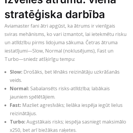
stratēģiska darbība
Aviamaster
fani ātri apgūst, ka ātrums ir vienīgais
sviras mehānisms, ko vari izmantot, lai ietekmētu risku
un atlīdzību pirms lidojuma sākuma. Četras ātruma
iestatījumi—Slow, Normal (noklusējums), Fast un
Turbo—sniedz atšķirīgu tempu:
Slow:
Drošāks, bet lēnāks reizinātāju uzkrāšanās
veids.
Normal:
Sabalansēts risks‑atlīdzība; labākais
jauniem spēlētājiem.
Fast:
Mazliet agresīvāks; lielāka iespēja iegūt lielus
reizinātājus.
Turbo:
Augstākais risks; iespēja sasniegt maksimālo
x250, bet arī biežākas raķetes.