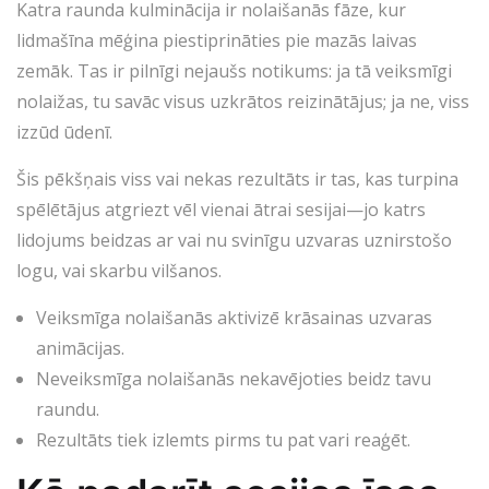
Katra raunda kulminācija ir nolaišanās fāze, kur
lidmašīna mēģina piestiprināties pie mazās laivas
zemāk. Tas ir pilnīgi nejaušs notikums: ja tā veiksmīgi
nolaižas, tu savāc visus uzkrātos reizinātājus; ja ne, viss
izzūd ūdenī.
Šis pēkšņais viss vai nekas rezultāts ir tas, kas turpina
spēlētājus atgriezt vēl vienai ātrai sesijai—jo katrs
lidojums beidzas ar vai nu svinīgu uzvaras uznirstošo
logu, vai skarbu vilšanos.
Veiksmīga nolaišanās aktivizē krāsainas uzvaras
animācijas.
Neveiksmīga nolaišanās nekavējoties beidz tavu
raundu.
Rezultāts tiek izlemts pirms tu pat vari reaģēt.