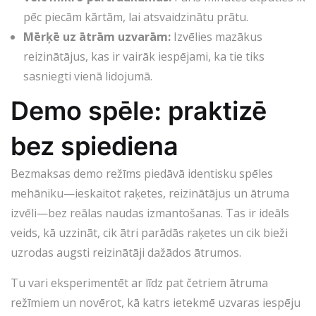
pēc piecām kārtām, lai atsvaidzinātu prātu.
Mērķē uz ātrām uzvarām:
Izvēlies mazākus
reizinātājus, kas ir vairāk iespējami, ka tie tiks
sasniegti vienā lidojumā.
Demo spēle: praktizē
bez spiediena
Bezmaksas demo režīms piedāvā identisku spēles
mehāniku—ieskaitot raķetes, reizinātājus un ātruma
izvēli—bez reālas naudas izmantošanas. Tas ir ideāls
veids, kā uzzināt, cik ātri parādās raķetes un cik bieži
uzrodas augsti reizinātāji dažādos ātrumos.
Tu vari eksperimentēt ar līdz pat četriem ātruma
režīmiem un novērot, kā katrs ietekmē uzvaras iespēju