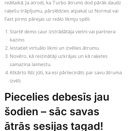
reāllaikā. Ja atrodi, ka Turbo ātrums dod pārāk daudz
raķešu trāpījumu, pārslēdzies atpakaļ uz Normal vai
Fast pirms pārejas uz reālo likmju spēli.
Startē demo caur izstrādātāja vietni vai partnera
kazino.
Iestatiet virtuālo likmi un izvēlies ātrumu.
Novēro, kā reizinātāji uzkrājas un kā raķetes
samazina laimestu.
Atkārto līdz jūti, ka esi pārliecināts par savu ātruma
izvēli.
Piecelies debesīs jau
šodien – sāc savas
ātrās sesijas tagad!