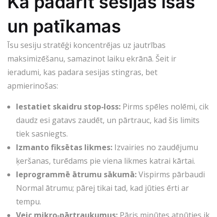
Kā padarīt sesijas īsas
un patīkamas
Īsu sesiju stratēģi koncentrējas uz jautrības
maksimizēšanu, samazinot laiku ekrānā. Šeit ir
ieradumi, kas padara sesijas stingras, bet
apmierinošas:
Iestatiet skaidru stop‑loss:
Pirms spēles nolēmi, cik
daudz esi gatavs zaudēt, un pārtrauc, kad šis limits
tiek sasniegts.
Izmanto fiksētas likmes:
Izvairies no zaudējumu
ķeršanas, turēdams pie viena likmes katrai kārtai.
Ieprogrammē ātrumu sākumā:
Vispirms pārbaudi
Normal ātrumu; pārej tikai tad, kad jūties ērti ar
tempu.
Veic mikro‑pārtraukumus:
Pāris minūtes atpūties ik