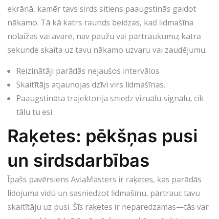
ekrānā, kamēr tavs sirds sitiens paaugstinās gaidot
nākamo. Tā kā katrs raunds beidzas, kad lidmašīna
nolaižas vai avarē, nav paužu vai pārtraukumu; katra
sekunde skaita uz tavu nākamo uzvaru vai zaudējumu.
Reizinātāji parādās nejaušos intervālos.
Skaitītājs atjaunojas dzīvi virs lidmašīnas.
Paaugstināta trajektorija sniedz vizuālu signālu, cik
tālu tu esi.
Raķetes: pēkšņas pusi
un sirdsdarbības
Īpašs pavērsiens AviaMasters ir raķetes, kas parādās
lidojuma vidū un sasniedzot lidmašīnu, pārtrauc tavu
skaitītāju uz pusi. Šīs raķetes ir neparedzamas—tās var