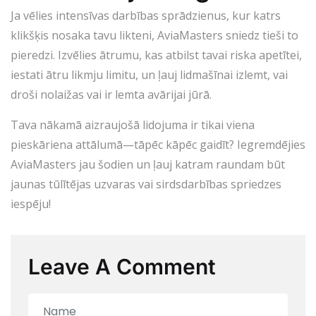
Ja vēlies intensīvas darbības sprādzienus, kur katrs
klikšķis nosaka tavu likteni, AviaMasters sniedz tieši to
pieredzi. Izvēlies ātrumu, kas atbilst tavai riska apetītei,
iestati ātru likmju limitu, un ļauj lidmašīnai izlemt, vai
droši nolaižas vai ir lemta avārijai jūrā.
Tava nākamā aizraujošā lidojuma ir tikai viena
pieskāriena attālumā—tāpēc kāpēc gaidīt? Iegremdējies
AviaMasters jau šodien un ļauj katram raundam būt
jaunas tūlītējas uzvaras vai sirdsdarbības spriedzes
iespēju!
Leave A Comment