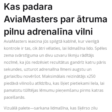
Kas padara
AviaMasters par ātruma
pilnu adrenalīna vilni
AviaMasters ieaicina jūs spilgtā kabīnē, kur vienīgā
kontrole ir tas, cik ātri vēlaties, lai lidmašīna lido. Spēles
zema svārstīguma un divu uzvaru likmju rādītājs
nozīmē, ka jūs redzēsiet rezultātus gandrīz katru pāris
sekundes, uzturot adrenalīna līmeni augstu un
garlaicību novēršot. Maksimālais reizinātājs x250
piedāvā vilinošu atlīdzību, kas šķiet pietiekami liela, lai
pamatotu tūlītējas lēmumu pieņemšanu pirms katras
pacelšanās.
Vizuālā palete—sarkana lidmašīna, kas šķērso zilu