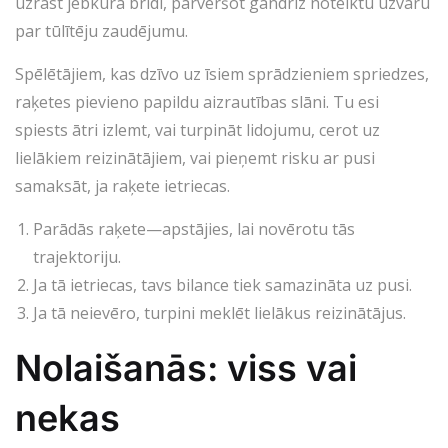
uzrast jebkurā brīdī, pārvēršot gandrīz noteiktu uzvaru
par tūlītēju zaudējumu.
Spēlētājiem, kas dzīvo uz īsiem sprādzieniem spriedzes,
raķetes pievieno papildu aizrautības slāni. Tu esi
spiests ātri izlemt, vai turpināt lidojumu, cerot uz
lielākiem reizinātājiem, vai pieņemt risku ar pusi
samaksāt, ja raķete ietriecas.
Parādās raķete—apstājies, lai novērotu tās
trajektoriju.
Ja tā ietriecas, tavs bilance tiek samazināta uz pusi.
Ja tā neievēro, turpini meklēt lielākus reizinātājus.
Nolaišanās: viss vai
nekas