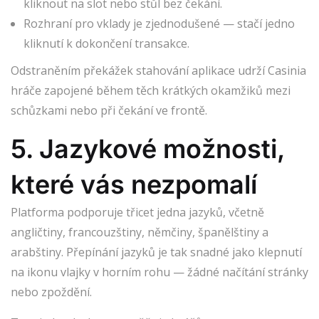
kliknout na slot nebo stůl bez čekání.
Rozhraní pro vklady je zjednodušené — stačí jedno
kliknutí k dokončení transakce.
Odstraněním překážek stahování aplikace udrží Casinia
hráče zapojené během těch krátkých okamžiků mezi
schůzkami nebo při čekání ve frontě.
5. Jazykové možnosti,
které vás nezpomalí
Platforma podporuje třicet jedna jazyků, včetně
angličtiny, francouzštiny, němčiny, španělštiny a
arabštiny. Přepínání jazyků je tak snadné jako klepnutí
na ikonu vlajky v horním rohu — žádné načítání stránky
nebo zpoždění.