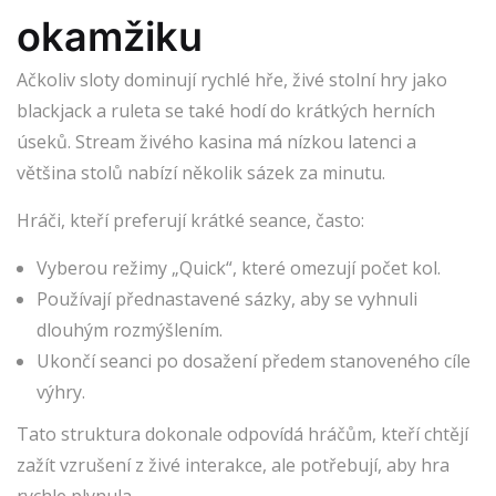
okamžiku
Ačkoliv sloty dominují rychlé hře, živé stolní hry jako
blackjack a ruleta se také hodí do krátkých herních
úseků. Stream živého kasina má nízkou latenci a
většina stolů nabízí několik sázek za minutu.
Hráči, kteří preferují krátké seance, často:
Vyberou režimy „Quick“, které omezují počet kol.
Používají přednastavené sázky, aby se vyhnuli
dlouhým rozmýšlením.
Ukončí seanci po dosažení předem stanoveného cíle
výhry.
Tato struktura dokonale odpovídá hráčům, kteří chtějí
zažít vzrušení z živé interakce, ale potřebují, aby hra