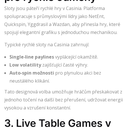
Sloty jsou páteří rychlé hry v Casinia. Platforma
spolupracuje s průmyslovými lídry jako NetEnt,
Quickspin, Yggdrasil a Wazdan, aby přinesla hry, které
spojují elegantní grafiku s jednoduchou mechanikou.
Typické rychlé sloty na Casinia zahrnují:
Single‑line paylines
vyplácející okamžitě.
Low volatility
zajišťující časté výhry.
Auto‑spin možnosti
pro plynulou akci bez
neustálého klikání.
Tato designová volba umožňuje hráčům přeskakovat z
jednoho točení na další bez přerušení, udržovat energii
vysokou a vzrušení konstantní.
3. Live Table Games v