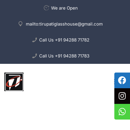
We are Open
mailto:
tirupatiglasshouse@gmail.com
Call Us
+91 94288 71782
Call Us
+91 94288 71783