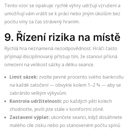
Tento vzor se opakuje: rychlé výhry udržují vzrušení a
umožňují vám vrátit se k práci nebo jiným úkolům bez
pocitu viny za čas strávený hraním.
9. Řízení rizika na místě
Rychlá hra neznamená nezodpovědnost. Hráči často
přijímají disciplínovaný přístup tím, že stanoví přísná
omezení na velikost sázky a délku seance.
Limit sázek:
zvolte pevné procento svého bankrollu
na každé zatočení — obvykle kolem 1–2 % — aby se
zabránilo velkým výkyvům.
Kontrola udržitelnosti:
po každých pěti kolech
zhodnoťte, jestli jste stále v komfortní zóně.
Zastavení výplat:
ukončete seanci, když dosáhnete
malého cíle zisku nebo po stanoveném počtu spinů