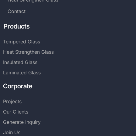
Contact
Products
Tempered Glass
Heat Strengthen Glass
Insulated Glass
Laminated Glass
Corporate
Projects
Our Clients
Generate Inquiry
Join Us