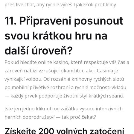
přes live chat, aby rychle vyřešil jakékoli problémy.
11. Připraveni posunout
svou krátkou hru na
další úroveň?
Pokud hledáte online kasino, které respektuje váš čas a
zároveň nabízí vzrušující okamžitou akci, Casinia je
vynikající volbou. Od rozsáhlé knihovny rychlých slotů
po mobilní přívětivé rozhraní a rychlé možnosti vkladu
— každý prvek podporuje životní styl krátkých seancí.
Jste jen jedno kliknutí od začátku vysoce intenzivních
herních dobrodružství — tak proč čekat?
Získejte 200 volných zatočení