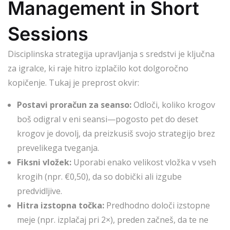
Management in Short
Sessions
Disciplinska strategija upravljanja s sredstvi je ključna
za igralce, ki raje hitro izplačilo kot dolgoročno
kopičenje. Tukaj je preprost okvir:
Postavi proračun za seanso:
Odloči, koliko krogov
boš odigral v eni seansi—pogosto pet do deset
krogov je dovolj, da preizkusiš svojo strategijo brez
prevelikega tveganja.
Fiksni vložek:
Uporabi enako velikost vložka v vseh
krogih (npr. €0,50), da so dobički ali izgube
predvidljive.
Hitra izstopna točka:
Predhodno določi izstopne
meje (npr. izplačaj pri 2×), preden začneš, da te ne