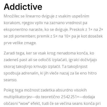
Addictive
Množilec se linearno dviguje z vsakim uspešnim
korakom, njegov vpliv na zaznano vrednost pa
eksponentno naraste, ko se dviguje. Preskok z 1× na 2×
se zdi pomemben; premik z 5× na 10× pa je kot dosežek
prve velike zmage.
Zaradi tega, ker se vsak krog nenadoma konča, ko
zadeneš past ali se odločiš izplačati, igralci doživljajo
skoraj takojšnjo krivuljo izplačil. Ta takojšnjost
spodbuja adrenalin, ki jih vleče nazaj za še eno hitro
seanso.
Poleg tega možnost zadetka absurdno visokih
multiplikatorjev—do teoretično 2 542 251×—dodaja
občasni “wow” efekt, tudi če se večina seans konča pri