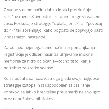
Z vadbo v demo načinu lahko igralci preizkušajo
različne ravni težavnosti in izstopne prage v realnem
času. Poskušajo strategije “izplačaj pri 2×” ali “povečaj
do 4×” ter spremljajo, kako pogosto se pojavljajo pasti
v posamezni nastavitvi.
Zaradi neomejenega demo načina in pomanjkanja
registracije je odličen način za utrjevanje mišične
memorije za hitro odločanje—točno tisto, kar je
potrebno za kratke seanse.
Ko se počutiš samozavestnega glede svoje najljubše
strategije izstopa in si usposobljen za časiranje
korakov, se lahko brez težav preusmeriš na živo igro
brez nepričakovanih šokov.