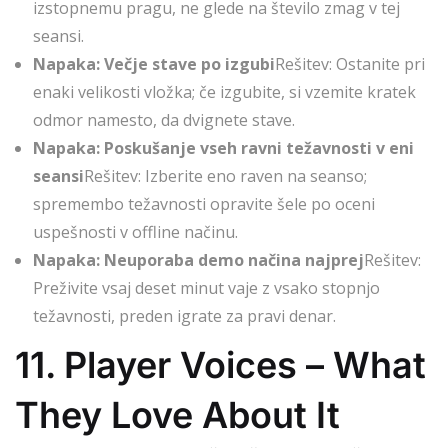
izstopnemu pragu, ne glede na število zmag v tej
seansi.
Napaka: Večje stave po izgubi
Rešitev: Ostanite pri
enaki velikosti vložka; če izgubite, si vzemite kratek
odmor namesto, da dvignete stave.
Napaka: Poskušanje vseh ravni težavnosti v eni
seansi
Rešitev: Izberite eno raven na seanso;
spremembo težavnosti opravite šele po oceni
uspešnosti v offline načinu.
Napaka: Neuporaba demo načina najprej
Rešitev:
Preživite vsaj deset minut vaje z vsako stopnjo
težavnosti, preden igrate za pravi denar.
11. Player Voices – What
They Love About It