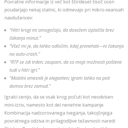
Povratne informacije iz več kot štirideset tisoč ocen
poudarjajo nekaj stalnic, ki odmevajo pri mikro‑seansah
navdušencev:
“Hitri krogi mi omogočajo, da dosežem izplačila brez
čakanja minut.”
“Všeč mi je, da lahko odločim, kdaj prenehati—ni čakanja
na auto‑crash.”
“RTP se zdi trden; zaupam, da so moje možnosti poštene
tudi v hitri igri.”
“Mobilni vmesnik je eleganten; igram lahko na poti
domov brez zamud.”
Igralci cenijo, da se vsak krog počuti kot neodvisen
mini‑izziv, namesto kot del nenehne kampanje.
Kombinacija nadzorovanega tveganja, takojšnjega
povratnega odziva in prilagodljive težavnosti naredi