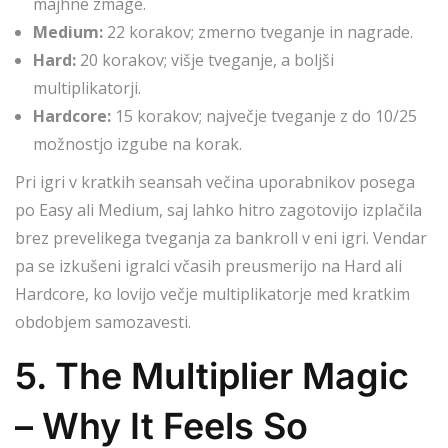
majhne zmage.
Medium:
22 korakov; zmerno tveganje in nagrade.
Hard:
20 korakov; višje tveganje, a boljši
multiplikatorji.
Hardcore:
15 korakov; največje tveganje z do 10/25
možnostjo izgube na korak.
Pri igri v kratkih seansah večina uporabnikov posega
po Easy ali Medium, saj lahko hitro zagotovijo izplačila
brez prevelikega tveganja za bankroll v eni igri. Vendar
pa se izkušeni igralci včasih preusmerijo na Hard ali
Hardcore, ko lovijo večje multiplikatorje med kratkim
obdobjem samozavesti.
5. The Multiplier Magic
– Why It Feels So