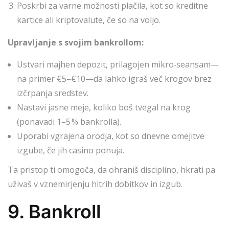
Poskrbi za varne možnosti plačila, kot so kreditne
kartice ali kriptovalute, če so na voljo.
Upravljanje s svojim bankrollom:
Ustvari majhen depozit, prilagojen mikro‑seansam—
na primer €5–€10—da lahko igraš več krogov brez
izčrpanja sredstev.
Nastavi jasne meje, koliko boš tvegal na krog
(ponavadi 1–5 % bankrolla).
Uporabi vgrajena orodja, kot so dnevne omejitve
izgube, če jih casino ponuja.
Ta pristop ti omogoča, da ohraniš disciplino, hkrati pa
uživaš v vznemirjenju hitrih dobitkov in izgub.
9. Bankroll