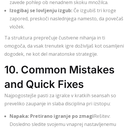
zavede pohlep ob nenadnem skoku množilca.
Izogibaj se lovljenju izgub:
Če izgubiš tri kroge
zapored, preskoči naslednjega namesto, da povečaš
vložek.
Ta struktura preprečuje čustvene nihanja in ti
omogoča, da vsak trenutek igre doživljaš kot osamljeni
dogodek, ne kot del maratonske strategije.
10. Common Mistakes
and Quick Fixes
Najpogostejše pasti za igralce v kratkih seansah so
preveliko zaupanje in slaba disciplina pri izstopu:
Napaka: Pretirano igranje po zmagi
Rešitev:
Dosledno sledite svojemu vnaprej nastavljenemu