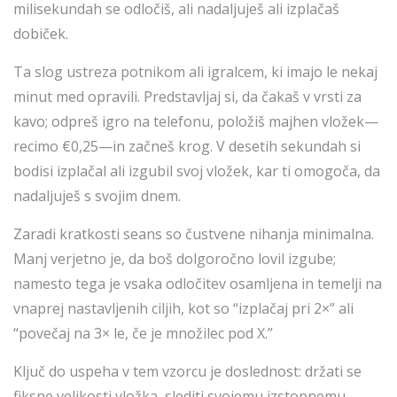
milisekundah se odločiš, ali nadaljuješ ali izplačaš
dobiček.
Ta slog ustreza potnikom ali igralcem, ki imajo le nekaj
minut med opravili. Predstavljaj si, da čakaš v vrsti za
kavo; odpreš igro na telefonu, položiš majhen vložek—
recimo €0,25—in začneš krog. V desetih sekundah si
bodisi izplačal ali izgubil svoj vložek, kar ti omogoča, da
nadaljuješ s svojim dnem.
Zaradi kratkosti seans so čustvene nihanja minimalna.
Manj verjetno je, da boš dolgoročno lovil izgube;
namesto tega je vsaka odločitev osamljena in temelji na
vnaprej nastavljenih ciljih, kot so “izplačaj pri 2×” ali
“povečaj na 3× le, če je množilec pod X.”
Ključ do uspeha v tem vzorcu je doslednost: držati se
fiksne velikosti vložka, slediti svojemu izstopnemu