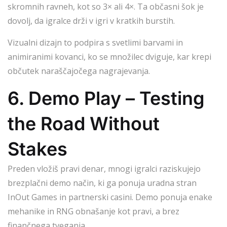
skromnih ravneh, kot so 3× ali 4×. Ta občasni šok je
dovolj, da igralce drži v igri v kratkih burstih.
Vizualni dizajn to podpira s svetlimi barvami in
animiranimi kovanci, ko se množilec dviguje, kar krepi
občutek naraščajočega nagrajevanja.
6. Demo Play – Testing
the Road Without
Stakes
Preden vložiš pravi denar, mnogi igralci raziskujejo
brezplačni demo način, ki ga ponuja uradna stran
InOut Games in partnerski casini. Demo ponuja enake
mehanike in RNG obnašanje kot pravi, a brez
finančnega tveganja.