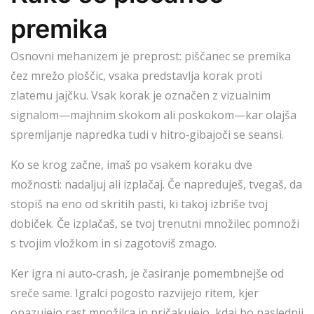
premika
Osnovni mehanizem je preprost: piščanec se premika
čez mrežo ploščic, vsaka predstavlja korak proti
zlatemu jajčku. Vsak korak je označen z vizualnim
signalom—majhnim skokom ali poskokom—kar olajša
spremljanje napredka tudi v hitro‑gibajoči se seansi.
Ko se krog začne, imaš po vsakem koraku dve
možnosti: nadaljuj ali izplačaj. Če napreduješ, tvegaš, da
stopiš na eno od skritih pasti, ki takoj izbriše tvoj
dobiček. Če izplačaš, se tvoj trenutni množilec pomnoži
s tvojim vložkom in si zagotoviš zmago.
Ker igra ni auto‑crash, je časiranje pomembnejše od
sreče same. Igralci pogosto razvijejo ritem, kjer
opazujejo rast množilca in pričakujejo, kdaj bo naslednji