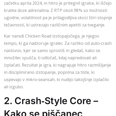
začetku aprila 2024, in hitro je pritegnil igralce, ki iščejo
kratke doze adrenalina. Z RTP okoli 98 % so možnosti
ugodne, volatilnost pa je prilagodljiva skozi štiri stopnje
težavnosti, ki ustrezajo različnim apetiti za tveganje.
Kar naredi
Chicken Road
izstopajočega, je njegov
tempo, ki ga nadzoruje igralec. Za razliko od auto‑crash
naslovov, kjer se samo sprostiš in gledaš, kako se
množilec spušča, ti odločaš, kdaj napredovati ali
izplačati. Rezultat je igra, ki nagrajuje hitro razmišljanje
in disciplinirano izstopanje, popolna za tiste, ki
uspevajo v mikro‑seansah, ki nudijo takojšnje izplačilo
ali izgubo.
2. Crash‑Style Core –
Kako se piščanec