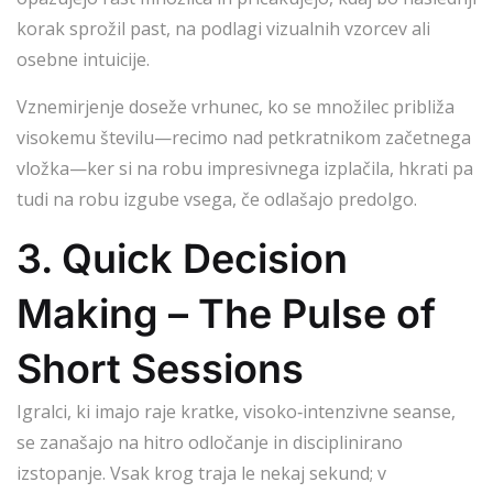
korak sprožil past, na podlagi vizualnih vzorcev ali
osebne intuicije.
Vznemirjenje doseže vrhunec, ko se množilec približa
visokemu številu—recimo nad petkratnikom začetnega
vložka—ker si na robu impresivnega izplačila, hkrati pa
tudi na robu izgube vsega, če odlašajo predolgo.
3. Quick Decision
Making – The Pulse of
Short Sessions
Igralci, ki imajo raje kratke, visoko‑intenzivne seanse,
se zanašajo na hitro odločanje in disciplinirano
izstopanje. Vsak krog traja le nekaj sekund; v