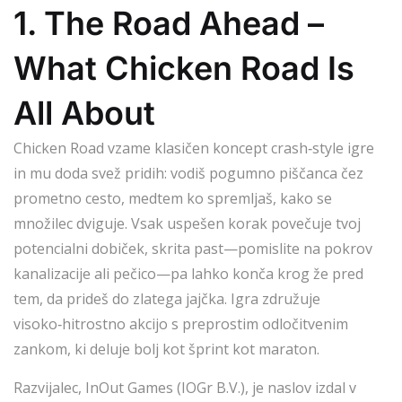
1. The Road Ahead –
What Chicken Road Is
All About
Chicken Road vzame klasičen koncept crash‑style igre
in mu doda svež pridih: vodiš pogumno piščanca čez
prometno cesto, medtem ko spremljaš, kako se
množilec dviguje. Vsak uspešen korak povečuje tvoj
potencialni dobiček, skrita past—pomislite na pokrov
kanalizacije ali pečico—pa lahko konča krog že pred
tem, da prideš do zlatega jajčka. Igra združuje
visoko‑hitrostno akcijo s preprostim odločitvenim
zankom, ki deluje bolj kot šprint kot maraton.
Razvijalec, InOut Games (IOGr B.V.), je naslov izdal v