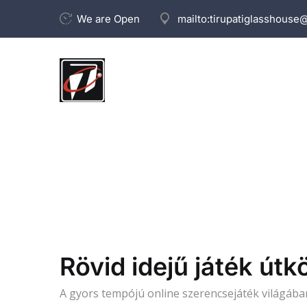
We are Open
mailto:
tirupatiglasshouse
Rövid idejű játék út
A gyors tempójú online szerencsejáték világában