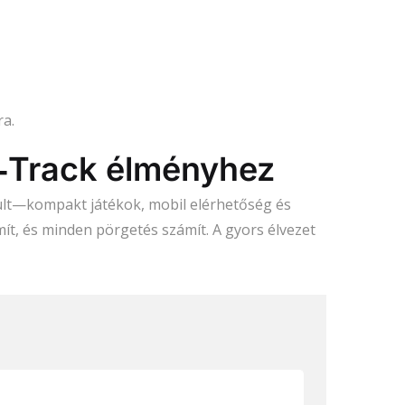
ra.
s‑Track élményhez
pült—kompakt játékok, mobil elérhetőség és
mít, és minden pörgetés számít. A gyors élvezet