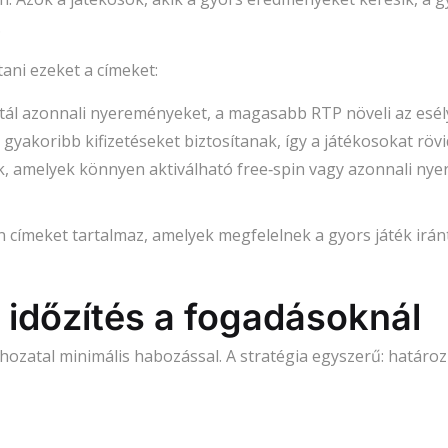
.
ani ezeket a címeket:
ál azonnali nyereményeket, a magasabb RTP növeli az esél
 gyakoribb kifizetéseket biztosítanak, így a játékosokat rövid
, amelyek könnyen aktiválható free‑spin vagy azonnali nyer
n címeket tartalmaz, amelyek megfelelnek a gyors játék irán
 időzítés a fogadásoknál
shozatal minimális habozással. A stratégia egyszerű: határo