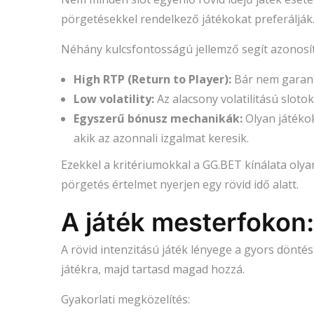
pörgetésekkel rendelkező játékokat preferálják
Néhány kulcsfontosságú jellemző segít azonosít
High RTP (Return to Player):
Bár nem garant
Low volatility:
Az alacsony volatilitású slotok
Egyszerű bónusz mechanikák:
Olyan játékok
akik az azonnali izgalmat keresik.
Ezekkel a kritériumokkal a GG.BET kínálata olya
pörgetés értelmet nyerjen egy rövid idő alatt.
A játék mesterfokon:
A rövid intenzitású játék lényege a gyors dönté
játékra, majd tartasd magad hozzá.
Gyakorlati megközelítés: