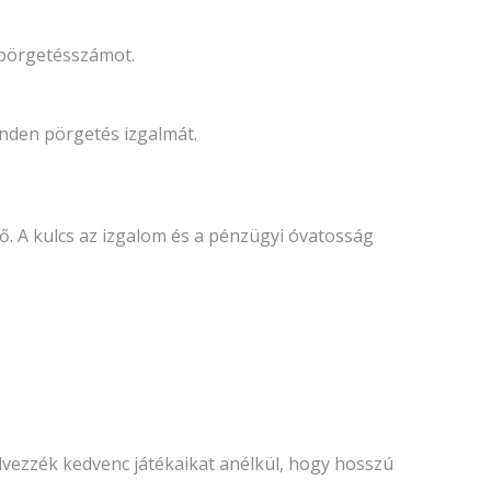
t pörgetésszámot.
inden pörgetés izgalmát.
tő. A kulcs az izgalom és a pénzügyi óvatosság
lvezzék kedvenc játékaikat anélkül, hogy hosszú