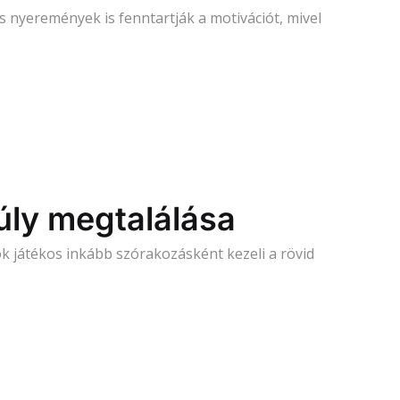
s nyeremények is fenntartják a motivációt, mivel
úly megtalálása
sok játékos inkább szórakozásként kezeli a rövid