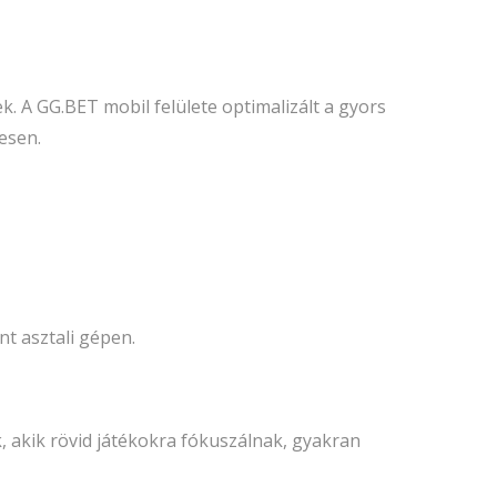
k. A GG.BET mobil felülete optimalizált a gyors
esen.
nt asztali gépen.
, akik rövid játékokra fókuszálnak, gyakran