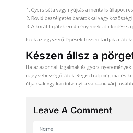
Gyors séta vagy nyújtás a mentális állapot re
Rövid beszélgetés barátokkal vagy közösségi 
A korábbi játék eredményeinek áttekintése a
Ezek az egyszerű lépések frissen tartják a játé
Készen állsz a pörg
Ha az azonnali izgalmak és gyors nyeremények 
nagy sebességű játék. Regisztrálj még ma, és kez
útja csak egy kattintásnyira van—ne várj tovább
Leave A Comment