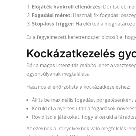
Előjáték bankroll ellenőrzés:
Döntsd el, men
Fogadási méret:
Használj fix fogadási össze
Stop‑loss trigger:
Ha elérted a meghatározot
Ez a fegyelmezett keretrendszer biztosítja, hog
Kockázatkezelés gyo
Bár a magas intenzitás csábító lehet a veszteség
egyensúlyának megtalálása.
Hasznos ellenőrzőlista a kockázatkezeléshez:
Állíts be maximális fogadást pörgetésenként a
Kerüld el a nyertes után a fogadások növelés
Rövidítsd a játékokat, hogy elkerüld a fáradts
Az ezeknek a irányelveknek való megfelelés leh