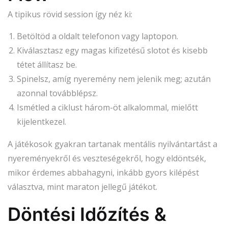
A tipikus rövid session így néz ki:
Betöltöd a oldalt telefonon vagy laptopon.
Kiválasztasz egy magas kifizetésű slotot és kisebb
tétet állítasz be.
Spinelsz, amíg nyeremény nem jelenik meg; azután
azonnal továbblépsz.
Ismétled a ciklust három-öt alkalommal, mielőtt
kijelentkezel.
A játékosok gyakran tartanak mentális nyilvántartást a
nyereményekről és veszteségekről, hogy eldöntsék,
mikor érdemes abbahagyni, inkább gyors kilépést
választva, mint maraton jellegű játékot.
Döntési Időzítés &