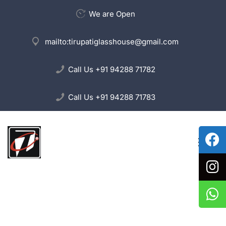
We are Open
mailto:
tirupatiglasshouse@gmail.com
Call Us
+91 94288 71782
Call Us
+91 94288 71783