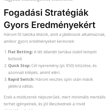
Fogadási Stratégiák
Gyors Eredményekért
Három fő taktika létezik, amit a játékosok alkalmaznak,
amikor gyors eredményeket keresnek:
Flat Betting:
A tét állandó tartása stabil tempót
biztosít.
Quick Stop:
Cél nyeremény (pl. €50) kitűzése, és
azonnali kilépés, amint eléri.
Rapid Switch:
Három vesztes spin után másik
játékra váltás.
Ezek a módszerek népszerűek, mert minimális mentális
terhet igényelnek, és jól illeszkednek a rövid