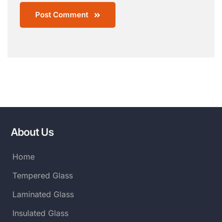
Post Comment
About Us
Home
Tempered Glass
Laminated Glass
Insulated Glass