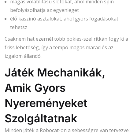
magas volatilitású slotokat, ahol minden spin
befolyásolhatja az egyenleget
élő kaszinó asztalokat, ahol gyors fogadásokat
tehetsz
Csaknem hat ezernél több pokies-szel ritkán fogy ki a
friss lehetőség, így a tempó magas marad és az
izgalom állandó.
Játék Mechanikák,
Amik Gyors
Nyereményeket
Szolgáltatnak
Minden játék a Robocat-on a sebességre van tervezve: