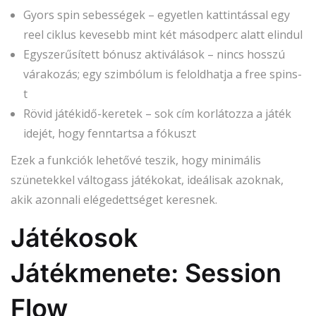
Gyors spin sebességek – egyetlen kattintással egy
reel ciklus kevesebb mint két másodperc alatt elindul
Egyszerűsített bónusz aktiválások – nincs hosszú
várakozás; egy szimbólum is feloldhatja a free spins-
t
Rövid játékidő-keretek – sok cím korlátozza a játék
idejét, hogy fenntartsa a fókuszt
Ezek a funkciók lehetővé teszik, hogy minimális
szünetekkel váltogass játékokat, ideálisak azoknak,
akik azonnali elégedettséget keresnek.
Játékosok
Játékmenete: Session
Flow