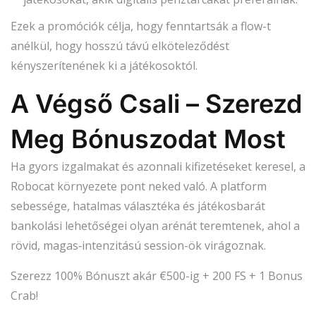
Ezek a promóciók célja, hogy fenntartsák a flow-t
anélkül, hogy hosszú távú elköteleződést
kényszerítenének ki a játékosoktól.
A Végső Csali – Szerezd
Meg Bónuszodat Most
Ha gyors izgalmakat és azonnali kifizetéseket keresel, a
Robocat környezete pont neked való. A platform
sebessége, hatalmas választéka és játékosbarát
bankolási lehetőségei olyan arénát teremtenek, ahol a
rövid, magas‑intenzitású session-ök virágoznak.
Szerezz 100% Bónuszt akár €500-ig + 200 FS + 1 Bonus
Crab!