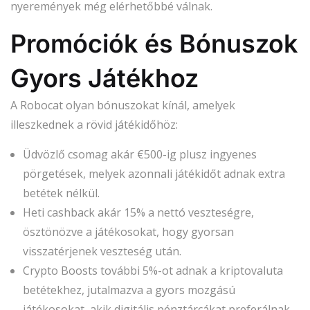
nyeremények még elérhetőbbé válnak.
Promóciók és Bónuszok
Gyors Játékhoz
A Robocat olyan bónuszokat kínál, amelyek
illeszkednek a rövid játékidőhöz:
Üdvözlő csomag akár €500-ig plusz ingyenes
pörgetések, melyek azonnali játékidőt adnak extra
betétek nélkül.
Heti cashback akár 15% a nettó veszteségre,
ösztönözve a játékosokat, hogy gyorsan
visszatérjenek veszteség után.
Crypto Boosts további 5%-ot adnak a kriptovaluta
betétekhez, jutalmazva a gyors mozgású
játékosokat, akik digitális pénztárcákat preferálnak.