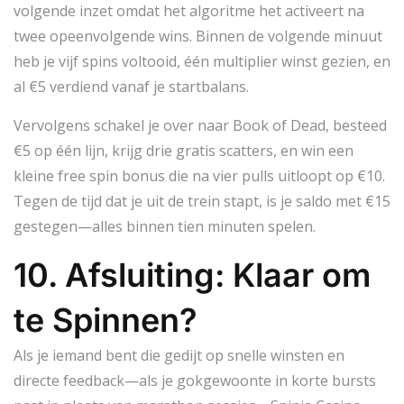
volgende inzet omdat het algoritme het activeert na
twee opeenvolgende wins. Binnen de volgende minuut
heb je vijf spins voltooid, één multiplier winst gezien, en
al €5 verdiend vanaf je startbalans.
Vervolgens schakel je over naar Book of Dead, besteed
€5 op één lijn, krijg drie gratis scatters, en win een
kleine free spin bonus die na vier pulls uitloopt op €10.
Tegen de tijd dat je uit de trein stapt, is je saldo met €15
gestegen—alles binnen tien minuten spelen.
10. Afsluiting: Klaar om
te Spinnen?
Als je iemand bent die gedijt op snelle winsten en
directe feedback—als je gokgewoonte in korte bursts