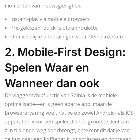
momenten van nieuwsgierigheid.
Instant‑play via mobiele browsers
Pre‑gekozen “quick” slots en roulette
Onmiddellijke uitbetalingen voor kleine inzetten
2. Mobile‑First Design:
Spelen Waar en
Wanneer dan ook
De vlaggenschipfunctie van Spinia is de mobiele
optimalisatie—er is geen aparte app, maar de
browserervaring voelt native op zowel Android- als iOS-
apparaten. Voor een speler die het grootste deel van
zijn tijd onderweg doorbrengt, betekent dit dat je van
de bus naar een koffiebar kunt springen en doorgaan