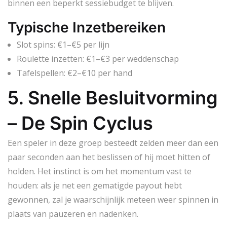
binnen een beperkt sessiebudget te blijven.
Typische Inzetbereiken
Slot spins: €1–€5 per lijn
Roulette inzetten: €1–€3 per weddenschap
Tafelspellen: €2–€10 per hand
5. Snelle Besluitvorming
– De Spin Cyclus
Een speler in deze groep besteedt zelden meer dan een
paar seconden aan het beslissen of hij moet hitten of
holden. Het instinct is om het momentum vast te
houden: als je net een gematigde payout hebt
gewonnen, zal je waarschijnlijk meteen weer spinnen in
plaats van pauzeren en nadenken.