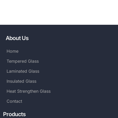
About Us
Home
Tempered Glass
Laminated Glass
Insulated Glass
Heat Strengthen Glass
Contact
Products