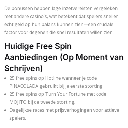
De bonussen hebben lage inzetvereisten vergeleken
met andere casino’s, wat betekent dat spelers sneller
echt geld op hun balans kunnen zien—een cruciale
factor voor degenen die snel resultaten willen zien.
Huidige Free Spin
Aanbiedingen (Op Moment van
Schrijven)
25 free spins op Hotline wanneer je code
PINACOLADA gebruikt bij je eerste storting.
25 free spins op Turn Your Fortune met code
MOJITO bij de tweede storting.
Dagelijkse races met prijsverhogingen voor actieve
spelers.