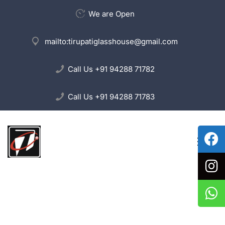
We are Open
mailto:
tirupatiglasshouse@gmail.com
Call Us
+91 94288 71782
Call Us
+91 94288 71783