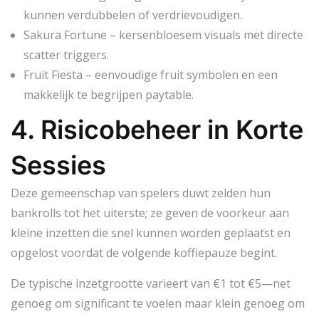
kunnen verdubbelen of verdrievoudigen.
Sakura Fortune – kersenbloesem visuals met directe
scatter triggers.
Fruit Fiesta – eenvoudige fruit symbolen en een
makkelijk te begrijpen paytable.
4. Risicobeheer in Korte
Sessies
Deze gemeenschap van spelers duwt zelden hun
bankrolls tot het uiterste; ze geven de voorkeur aan
kleine inzetten die snel kunnen worden geplaatst en
opgelost voordat de volgende koffiepauze begint.
De typische inzetgrootte varieert van €1 tot €5—net
genoeg om significant te voelen maar klein genoeg om