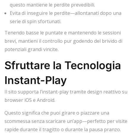
questo mantiene le perdite prevedibili.
Evita di inseguire le perdite—allontanati dopo una
serie di spin sfortunati.
Tenendo basse le puntate e mantenendo le sessioni
brevi, mantieni il controllo pur godendo del brivido di
potenziali grandi vincite.
Sfruttare la Tecnologia
Instant-Play
Il sito supporta l’instant-play tramite design reattivo su
browser iOS e Android.
Questo significa che puoi girare o piazzare una
scommessa senza scaricare un’app—perfetto per visite
rapide durante il tragitto o durante la pausa pranzo.