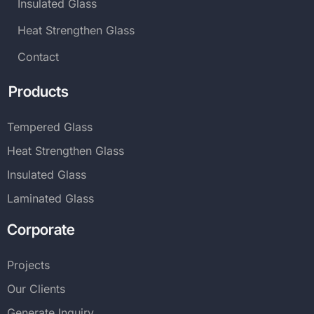
Insulated Glass
Heat Strengthen Glass
Contact
Products
Tempered Glass
Heat Strengthen Glass
Insulated Glass
Laminated Glass
Corporate
Projects
Our Clients
Generate Inquiry