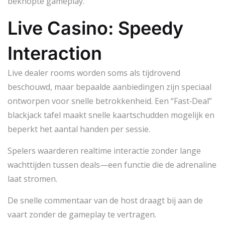
beknopte gameplay.
Live Casino: Speedy
Interaction
Live dealer rooms worden soms als tijdrovend
beschouwd, maar bepaalde aanbiedingen zijn speciaal
ontworpen voor snelle betrokkenheid. Een “Fast‑Deal”
blackjack tafel maakt snelle kaartschudden mogelijk en
beperkt het aantal handen per sessie.
Spelers waarderen realtime interactie zonder lange
wachttijden tussen deals—een functie die de adrenaline
laat stromen.
De snelle commentaar van de host draagt bij aan de
vaart zonder de gameplay te vertragen.