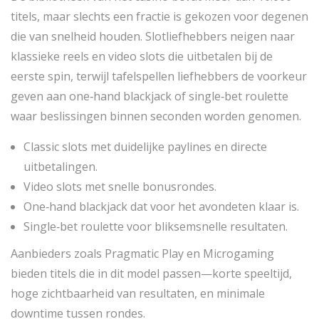
titels, maar slechts een fractie is gekozen voor degenen
die van snelheid houden. Slotliefhebbers neigen naar
klassieke reels en video slots die uitbetalen bij de
eerste spin, terwijl tafelspellen liefhebbers de voorkeur
geven aan one‑hand blackjack of single‑bet roulette
waar beslissingen binnen seconden worden genomen.
Classic slots met duidelijke paylines en directe
uitbetalingen.
Video slots met snelle bonusrondes.
One‑hand blackjack dat voor het avondeten klaar is.
Single‑bet roulette voor bliksemsnelle resultaten.
Aanbieders zoals Pragmatic Play en Microgaming
bieden titels die in dit model passen—korte speeltijd,
hoge zichtbaarheid van resultaten, en minimale
downtime tussen rondes.