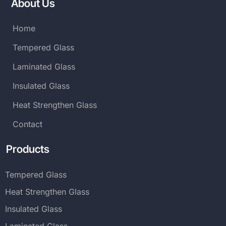
About Us
Home
Tempered Glass
Laminated Glass
Insulated Glass
Heat Strengthen Glass
Contact
Products
Tempered Glass
Heat Strengthen Glass
Insulated Glass