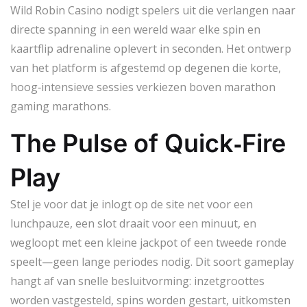
Wild Robin Casino nodigt spelers uit die verlangen naar
directe spanning in een wereld waar elke spin en
kaartflip adrenaline oplevert in seconden. Het ontwerp
van het platform is afgestemd op degenen die korte,
hoog‑intensieve sessies verkiezen boven marathon
gaming marathons.
The Pulse of Quick‑Fire
Play
Stel je voor dat je inlogt op de site net voor een
lunchpauze, een slot draait voor een minuut, en
wegloopt met een kleine jackpot of een tweede ronde
speelt—geen lange periodes nodig. Dit soort gameplay
hangt af van snelle besluitvorming: inzetgroottes
worden vastgesteld, spins worden gestart, uitkomsten