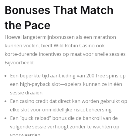
Bonuses That Match
the Pace
Hoewel langetermijnbonussen als een marathon
kunnen voelen, biedt
Wild Robin Casino
ook
korte‑durende incentives op maat voor snelle sessies.
Bijvoorbeeld:
Een beperkte tijd aanbieding van 200 free spins op
een high‑payback slot—spelers kunnen ze in één
sessie draaien.
Een casino credit dat direct kan worden gebruikt op
elke slot voor onmiddellijke risicobeheersing.
Een “quick reload” bonus die de bankroll van de
volgende sessie verhoogt zonder te wachten op
voorwaarden.