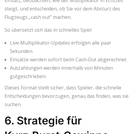
Einsatz, beobachten, wie der Multiplikator in Echtzeit
steigt, und entscheiden, ob Sie vor dem Absturz des
Flugzeugs „cash out“ machen.
So übersetzt sich das in schnelles Spiel:
Live‑Multiplikator‑Updates erfolgen alle paar
Sekunden.
Einsätze werden sofort beim Cash‑Out abgerechnet.
Auszahlungen werden innerhalb von Minuten
gutgeschrieben.
Dieses Format stellt sicher, dass Spieler, die schnelle
Entscheidungen bevorzugen, genau das finden, was sie
suchen.
6. Strategie für