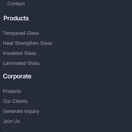
Contact
Products
Tempered Glass
Heat Strengthen Glass
Insulated Glass
Laminated Glass
Corporate
Projects
Our Clients
Generate Inquiry
Join Us