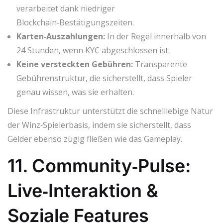
verarbeitet dank niedriger
Blockchain‑Bestätigungszeiten.
Karten‑Auszahlungen:
In der Regel innerhalb von
24 Stunden, wenn KYC abgeschlossen ist.
Keine versteckten Gebühren:
Transparente
Gebührenstruktur, die sicherstellt, dass Spieler
genau wissen, was sie erhalten.
Diese Infrastruktur unterstützt die schnelllebige Natur
der Winz‑Spielerbasis, indem sie sicherstellt, dass
Gelder ebenso zügig fließen wie das Gameplay.
11. Community‑Pulse:
Live‑Interaktion &
Soziale Features