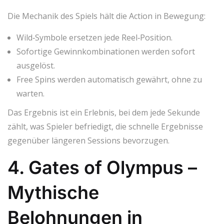
Die Mechanik des Spiels hält die Action in Bewegung:
Wild‑Symbole ersetzen jede Reel‑Position.
Sofortige Gewinnkombinationen werden sofort
ausgelöst.
Free Spins werden automatisch gewährt, ohne zu
warten.
Das Ergebnis ist ein Erlebnis, bei dem jede Sekunde
zählt, was Spieler befriedigt, die schnelle Ergebnisse
gegenüber längeren Sessions bevorzugen.
4. Gates of Olympus –
Mythische
Belohnungen in