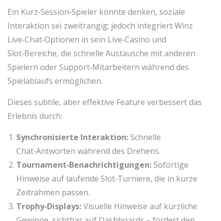
Ein Kurz‑Session‑Spieler könnte denken, soziale
Interaktion sei zweitrangig; jedoch integriert Winz
Live‑Chat‑Optionen in sein Live‑Casino und
Slot‑Bereiche, die schnelle Austausche mit anderen
Spielern oder Support‑Mitarbeitern während des
Spielablaufs ermöglichen.
Dieses subtile, aber effektive Feature verbessert das
Erlebnis durch:
Synchronisierte Interaktion:
Schnelle
Chat‑Antworten während des Drehens.
Tournament‑Benachrichtigungen:
Sofortige
Hinweise auf laufende Slot‑Turniere, die in kurze
Zeitrahmen passen.
Trophy‑Displays:
Visuelle Hinweise auf kürzliche
Gewinne, sichtbar auf Dashboards – fördert den