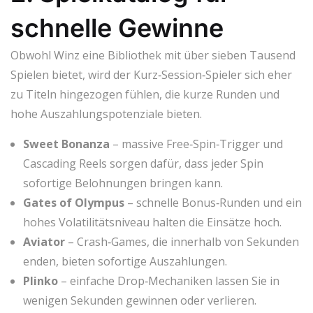
schnelle Gewinne
Obwohl Winz eine Bibliothek mit über sieben Tausend
Spielen bietet, wird der Kurz‑Session‑Spieler sich eher
zu Titeln hingezogen fühlen, die kurze Runden und
hohe Auszahlungspotenziale bieten.
Sweet Bonanza
– massive Free‑Spin‑Trigger und
Cascading Reels sorgen dafür, dass jeder Spin
sofortige Belohnungen bringen kann.
Gates of Olympus
– schnelle Bonus‑Runden und ein
hohes Volatilitätsniveau halten die Einsätze hoch.
Aviator
– Crash‑Games, die innerhalb von Sekunden
enden, bieten sofortige Auszahlungen.
Plinko
– einfache Drop‑Mechaniken lassen Sie in
wenigen Sekunden gewinnen oder verlieren.