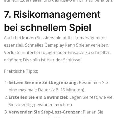
aufrechtzuerhalten und das Risiko im Griff zu behalten.
7. Risikomanagement
bei schnellem Spiel
Auch bei kurzen Sessions bleibt Risikomanagement
essenziell. Schnelles Gameplay kann Spieler verleiten,
Verluste hinterherzujagen oder Einsätze zu schnell zu
erhöhen; Disziplin ist hier der Schlüssel.
Praktische Tipps:
Setzen Sie eine Zeitbegrenzung:
Bestimmen Sie
eine maximale Dauer (z.B. 15 Minuten).
Erstellen Sie ein Gewinnziel:
Legen Sie fest, wie viel
Sie vorzeitig gewinnen möchten.
Verwenden Sie Stop‑Loss‑Grenzen:
Planen Sie