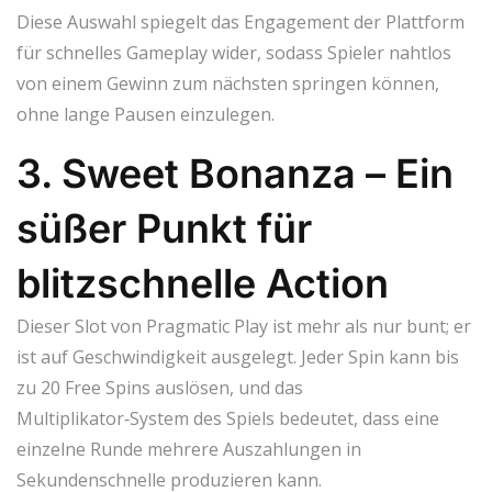
Diese Auswahl spiegelt das Engagement der Plattform
für schnelles Gameplay wider, sodass Spieler nahtlos
von einem Gewinn zum nächsten springen können,
ohne lange Pausen einzulegen.
3. Sweet Bonanza – Ein
süßer Punkt für
blitzschnelle Action
Dieser Slot von Pragmatic Play ist mehr als nur bunt; er
ist auf Geschwindigkeit ausgelegt. Jeder Spin kann bis
zu 20 Free Spins auslösen, und das
Multiplikator‑System des Spiels bedeutet, dass eine
einzelne Runde mehrere Auszahlungen in
Sekundenschnelle produzieren kann.